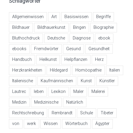
Schlagwörter
Allgemeinwissen
Art
Basiswissen
Begriffe
Bildhauer
Bildhauerkunst
Bingen
Biographie
Bluthochdruck
Deutsche
Diagnose
ebook
ebooks
Fremdwörter
Gesund
Gesundheit
Handbuch
Heilkunst
Heilpflanzen
Herz
Herzkrankheiten
Hildegard
Homöopathie
Italien
Italienische
Kaufmännischen
Kunst
Künstler
Lautrec
leben
Lexikon
Maler
Malerei
Medizin
Medizinische
Natürlich
Rechtschreibung
Rembrandt
Schule
Tibeter
von
werk
Wissen
Wörterbuch
Ägypter