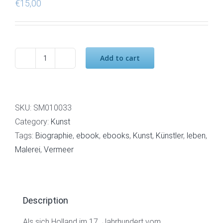
€
15,00
Add to cart
Vermeer
quantity
SKU:
SM010033
Category:
Kunst
Tags:
Biographie
,
ebook
,
ebooks
,
Kunst
,
Künstler
,
leben
,
Malerei
,
Vermeer
Description
Als sich Holland im 17. Jahrhundert vom