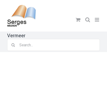
Skip
to
content
Vermeer
Search
for: