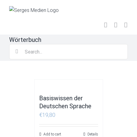
Skip
to
content
Wörterbuch
Search
for:
Basiswissen der
Deutschen Sprache
€
19,80
Add to cart
Details