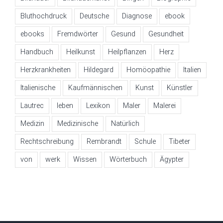
Bluthochdruck
Deutsche
Diagnose
ebook
ebooks
Fremdwörter
Gesund
Gesundheit
Handbuch
Heilkunst
Heilpflanzen
Herz
Herzkrankheiten
Hildegard
Homöopathie
Italien
Italienische
Kaufmännischen
Kunst
Künstler
Lautrec
leben
Lexikon
Maler
Malerei
Medizin
Medizinische
Natürlich
Rechtschreibung
Rembrandt
Schule
Tibeter
von
werk
Wissen
Wörterbuch
Ägypter