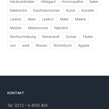
Herzkrankheiten
Hildegard
Homöopathie
Italien
Italienische
Kaufmännischen
Kunst
Künstler
Lautrec
leben
Lexikon
Maler
Malerei
Medizin
Medizinische
Natürlich
Rechtschreibung
Rembrandt
Schule
Tibeter
von
werk
Wissen
Wörterbuch
Ägypter
KONTAKT
Tel.: 0212 – 6 4592 404