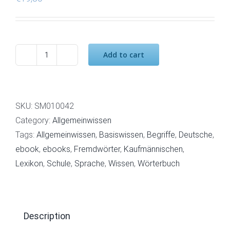
Add to cart
Basiswissen
der
Deutschen
Sprache
SKU:
SM010042
quantity
Category:
Allgemeinwissen
Tags:
Allgemeinwissen
,
Basiswissen
,
Begriffe
,
Deutsche
,
ebook
,
ebooks
,
Fremdwörter
,
Kaufmännischen
,
Lexikon
,
Schule
,
Sprache
,
Wissen
,
Wörterbuch
Description