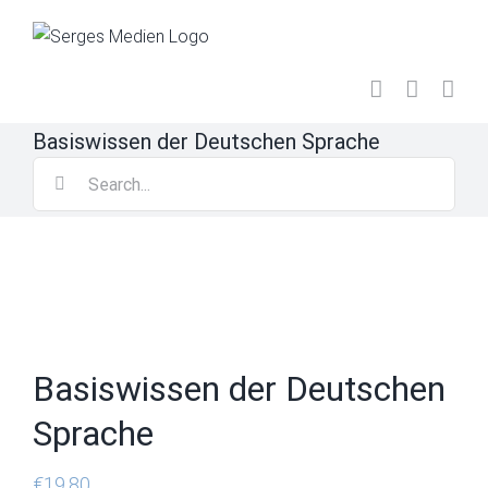
Skip
to
content
Basiswissen der Deutschen Sprache
Search
for:
Basiswissen der Deutschen
Sprache
€
19,80