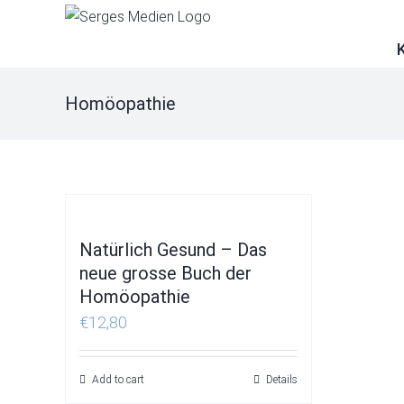
Skip
to
content
Homöopathie
Natürlich Gesund – Das
neue grosse Buch der
Homöopathie
€
12,80
Add to cart
Details