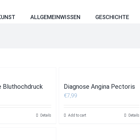
KUNST
ALLGEMEINWISSEN
GESCHICHTE
e Bluthochdruck
Diagnose Angina Pectoris
€
7,99
Details
Add to cart
Details