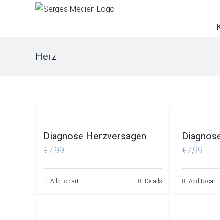
Skip
to
content
Herz
Diagnose Herzversagen
Diagnos
€
7,99
€
7,99
Add to cart
Details
Add to cart