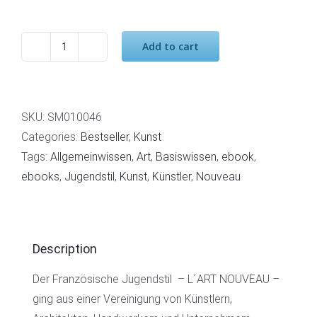
Add to cart
Jugendstil
L
´Art
Nouveau
SKU:
SM010046
quantity
Categories:
Bestseller
,
Kunst
Tags:
Allgemeinwissen
,
Art
,
Basiswissen
,
ebook
,
ebooks
,
Jugendstil
,
Kunst
,
Künstler
,
Nouveau
Description
Der Französische Jugendstil
– L´ART NOUVEAU –
ging aus einer Vereinigung von Künstlern,