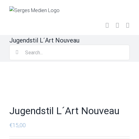
Skip
to
content
Jugendstil L´Art Nouveau
Search
for:
Jugendstil L´Art Nouveau
€
15,00