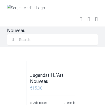
Skip
to
content
Nouveau
Search
for:
Jugendstil L´Art
Nouveau
€
15,00
Add to cart
Details