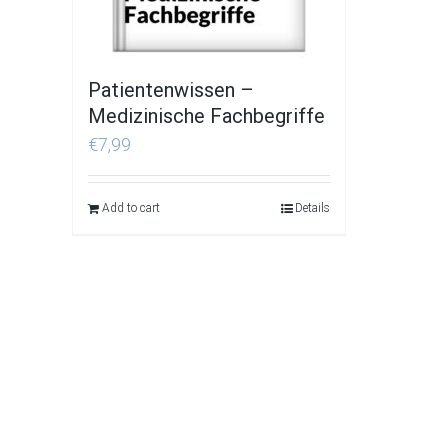
Patientenwissen –
Medizinische Fachbegriffe
€
7,99
Add to cart
Details