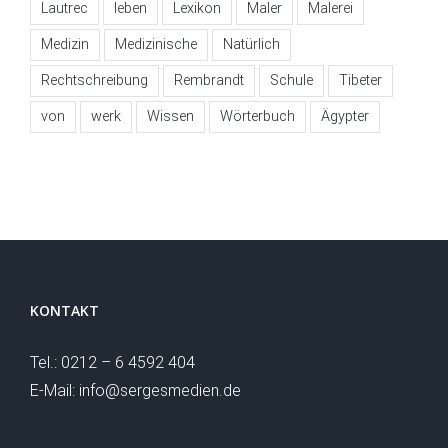
Lautrec
leben
Lexikon
Maler
Malerei
Medizin
Medizinische
Natürlich
Rechtschreibung
Rembrandt
Schule
Tibeter
von
werk
Wissen
Wörterbuch
Ägypter
KONTAKT
Tel.: 0212 – 6 4592 404
E-Mail: info@sergesmedien.de