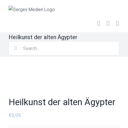
Skip
to
content
Heilkunst der alten Ägypter
Search
for:
Heilkunst der alten Ägypter
€
9,99