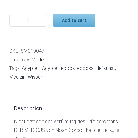
Add to cart
Heilkunst
der
alten
Ägypter
SKU:
SM010047
quantity
Category:
Medizin
Tags:
Ägypten
,
Ägypter
,
ebook
,
ebooks
,
Heilkunst
,
Medizin
,
Wissen
Description
Nicht erst seit der Verfilmung des Erfolgsromans
DER MEDICUS von Noah Gordon hat die Heilkunst